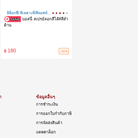
อีพ็อกซี่/ สีเฉพาะที่/สีลอฟท์/
เท็กเจอร์
บอสนี่ สเปรย์ลอกสีได้#สีดำ
ด้าน
180
฿
-31%
า
ข้อมูลอื่นๆ
การชำระเงิน
การออกใบกำกับภาษี
การจัดส่งสินค้า
แคตตาล็อก