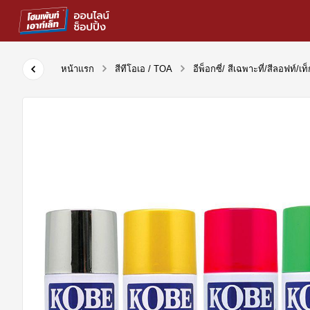
หน้าแรก
สีทีโอเอ / TOA
อีพ็อกซี่/ สีเฉพาะที่/สีลอฟท์/เท