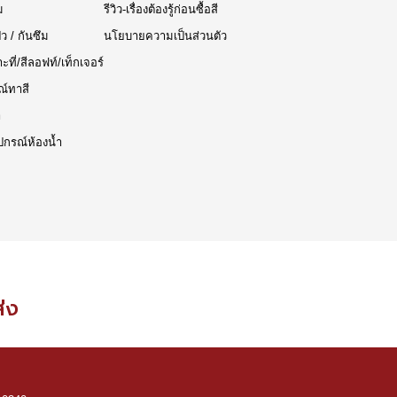
ม
รีวิว-เรื่องต้องรู้ก่อนซื้อสี
๊ว / กันซึม
นโยบายความเป็นส่วนตัว
าะที่/สีลอฟท์/เท็กเจอร์
ณ์ทาสี
า
ปกรณ์ห้องน้ำ
ส่ง