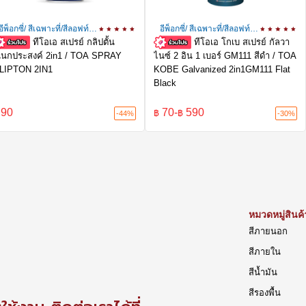
อีพ็อกซี่/ สีเฉพาะที่/สีลอฟท์/
อีพ็อกซี่/ สีเฉพาะที่/สีลอฟท์/
เท็กเจอร์
ทีโอเอ สเปรย์ กลิปตั้น
เท็กเจอร์
ทีโอเอ โกเบ สเปรย์ กัลวา
เนกประสงค์ 2in1 / TOA SPRAY
ไนซ์ 2 อิน 1 เบอร์ GM111 สีดำ / TOA
LIPTON 2IN1
KOBE Galvanized 2in1GM111 Flat
Black
90
70
-
590
฿
฿
-44%
-30%
หมวดหมู่สินค้
สีภายนอก
สีภายใน
สีน้ำมัน
สีรองพื้น