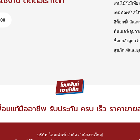
ช้งาน ติดต่อเราได้ที่
งานไม้/ไม้เทีย
เคมีภัณฑ์/ สีโป
500
อีพ็อกซี่/ สีเฉพ
ทินเนอร์/อุปกร
ซื้อยกลังถูกกว่
สุขภัณฑ์และอุ
ื่อนแท้มืออาชีพ รับประกัน ครบ เร็ว ราคาขาย
บริษัท โฮมเพ้นท์ จำกัด สำนักงานใหญ่