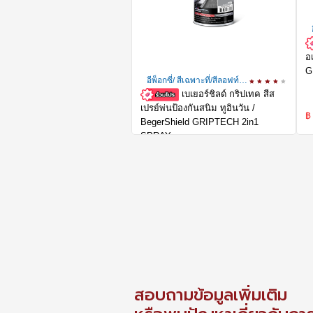
อ
G
อีพ็อกซี่/ สีเฉพาะที่/สีลอฟท์/
เท็กเจอร์
เบเยอร์ชิลด์ กริปเทค สีส
เปรย์พ่นป้องกันสนิม ทูอินวัน /
฿
BegerShield GRIPTECH 2in1
SPRAY
75
฿
-34%
สอบถามข้อมูลเพิ่มเติม