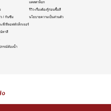
แคตตาล็อก
ม
รีวิว-เรื่องต้องรู้ก่อนซื้อสี
๊ว / กันซึม
นโยบายความเป็นส่วนตัว
าะที่/สีลอฟท์/เท็กเจอร์
ณ์ทาสี
า
ปกรณ์ห้องน้ำ
ส่ง