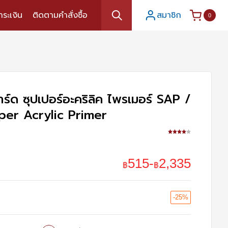
ำระเงิน
ติดตามคำสั่งซื้อ
สมาชิก
0
าร์ด ซุปเปอร์อะคริลิค ไพรเมอร์ SAP /
er Acrylic Primer
515
-
2,335
฿
฿
-25%