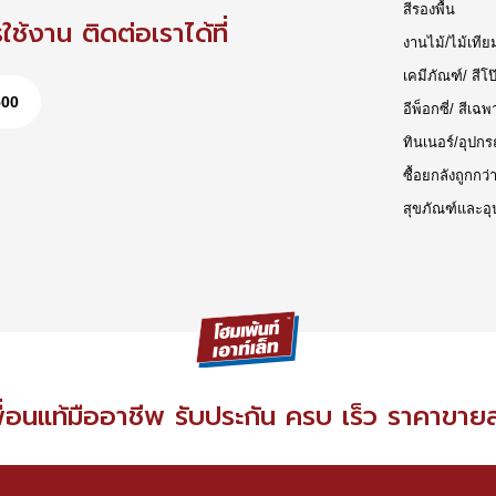
สีรองพื้น
ช้งาน ติดต่อเราได้ที่
งานไม้/ไม้เทีย
เคมีภัณฑ์/ สีโป
500
อีพ็อกซี่/ สีเฉพ
ทินเนอร์/อุปกร
ซื้อยกลังถูกกว่
สุขภัณฑ์และอุ
ื่อนแท้มืออาชีพ รับประกัน ครบ เร็ว ราคาขาย