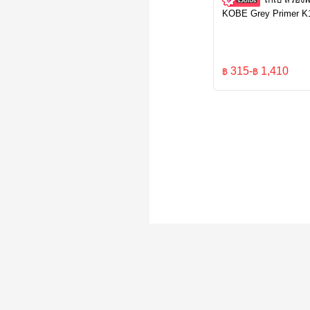
KOBE Grey Primer K
315
-
1,410
฿
฿