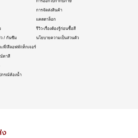
การออกใบกำกับภาษี
การจัดส่งสินค้า
แคตตาล็อก
ม
รีวิว-เรื่องต้องรู้ก่อนซื้อสี
๊ว / กันซึม
นโยบายความเป็นส่วนตัว
าะที่/สีลอฟท์/เท็กเจอร์
ณ์ทาสี
า
ปกรณ์ห้องน้ำ
ส่ง