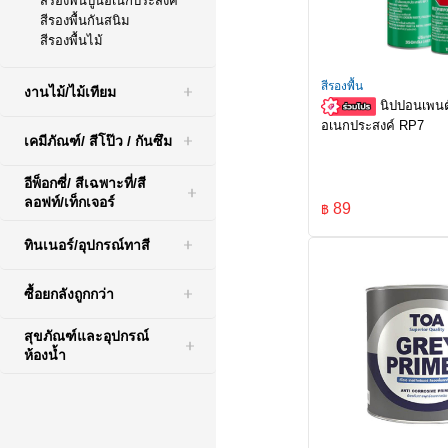
สีรองพื้นปูนอเนกประสงค์
สีรองพื้นกันสนิม
สีรองพื้นไม้
สีรองพื้น
งานไม้/ไม้เทียม
นิปปอนเพนต์
อเนกประสงค์ RP7
เคมีภัณฑ์/ สีโป๊ว / กันซึม
อีพ็อกซี่/ สีเฉพาะที่/สี
ลอฟท์/เท็กเจอร์
89
฿
ทินเนอร์/อุปกรณ์ทาสี
ซื้อยกลังถูกกว่า
สุขภัณฑ์และอุปกรณ์
ห้องน้ำ