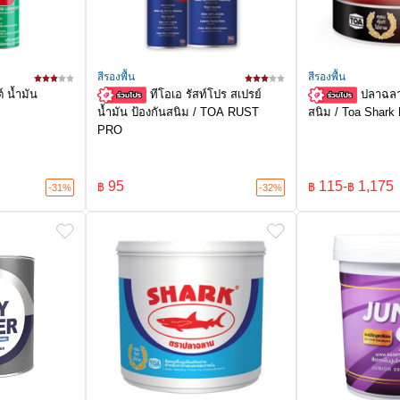
สีรองพื้น
สีรองพื้น
 น้ำมัน
ทีโอเอ รัสท์โปร สเปรย์
ปลาฉลา
น้ำมัน ป้องกันสนิม / TOA RUST
สนิม / Toa Shark
PRO
95
115
-
1,175
฿
฿
฿
-31%
-32%