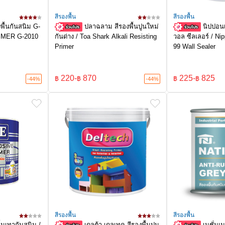
สีรองพื้น
สีรองพื้น
งพื้นกันสนิม G-
ปลาฉลาม สีรองพื้นปูนใหม่
นิปปอนเ
IMER G-2010
กันด่าง / Toa Shark Alkali Resisting
วอล ซีลเลอร์ / Ni
Primer
99 Wall Sealer
220
-
870
225
-
825
฿
฿
฿
฿
-44%
-44%
สีรองพื้น
สีรองพื้น
ื้นเทากันสนิม /
เดลต้า เดลเทค สีรองพื้นปูน
เนชั่นเ