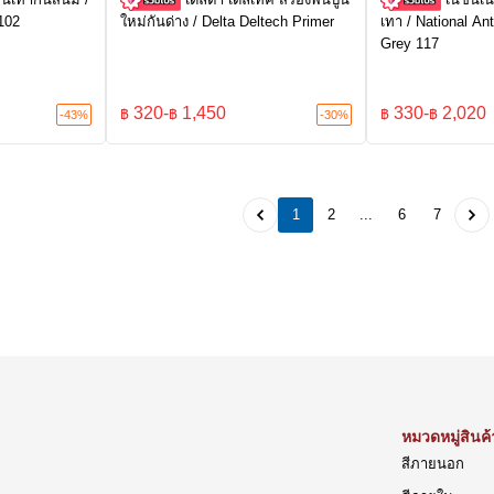
102
ใหม่กันด่าง / Delta Deltech Primer
เทา / National An
Grey 117
320
-
1,450
330
-
2,020
฿
฿
฿
฿
-43%
-30%
1
2
...
6
7
หมวดหมู่สินค้
สีภายนอก