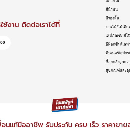
สีภายใน
สีน้ำมัน
สีรองพื้น
ช้งาน ติดต่อเราได้ที่
งานไม้/ไม้เทีย
เคมีภัณฑ์/ สีโป
500
อีพ็อกซี่/ สีเฉพ
ทินเนอร์/อุปกร
ซื้อยกลังถูกกว่
สุขภัณฑ์และอุ
ื่อนแท้มืออาชีพ รับประกัน ครบ เร็ว ราคาขาย