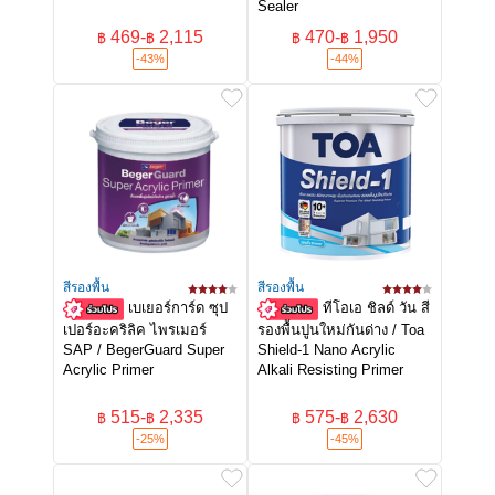
Sealer
469
-
2,115
470
-
1,950
฿
฿
฿
฿
-43%
-44%
สีรองพื้น
สีรองพื้น
เบเยอร์การ์ด ซุป
ทีโอเอ ชิลด์ วัน สี
เปอร์อะคริลิค ไพรเมอร์
รองพื้นปูนใหม่กันด่าง / Toa
SAP / BegerGuard Super
Shield-1 Nano Acrylic
Acrylic Primer
Alkali Resisting Primer
515
-
2,335
575
-
2,630
฿
฿
฿
฿
-25%
-45%