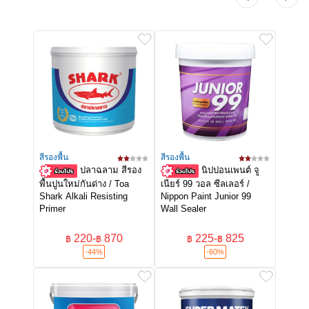
สีรองพื้น
สีรองพื้น
ปลาฉลาม สีรอง
นิปปอนเพนต์ จู
พื้นปูนใหม่กันด่าง / Toa
เนียร์ 99 วอล ซีลเลอร์ /
Shark Alkali Resisting
Nippon Paint Junior 99
Primer
Wall Sealer
220
-
870
225
-
825
฿
฿
฿
฿
-44%
-60%