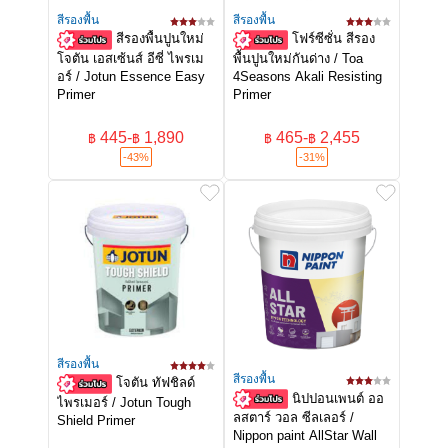
สีรองพื้น
สีรองพื้น
สีรองพื้นปูนใหม่
โฟร์ซีซั่น สีรอง
โจตัน เอสเซ้นส์ อีซี่ ไพรเม
พื้นปูนใหม่กันด่าง / Toa
อร์ / Jotun Essence Easy
4Seasons Akali Resisting
Primer
Primer
445
-
1,890
465
-
2,455
฿
฿
฿
฿
-43%
-31%
สีรองพื้น
สีรองพื้น
โจตัน ทัฟชิลด์
นิปปอนเพนต์ ออ
ไพรเมอร์ / Jotun Tough
ลสตาร์ วอล ซีลเลอร์ /
Shield Primer
Nippon paint AllStar Wall