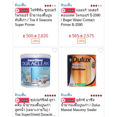
สีรองพื้น
สีรองพื้น
โฟร์ซีซั่น ซูปเปอร์
เบเยอร์ วอเตอร์
ไพรเมอร์ น้ำยารองพื้นปูน
คอนแทค ไพรเมอร์ บี-2090
ทับสีเก่า / Toa 4 Seasons
/ Beger Water Contact
Super Primer
Primer B-2090
500
-
2,620
565
-
2,575
฿
฿
฿
฿
-30%
-44%
สีรองพื้น
สีรองพื้น
ซุปเปอร์ชิลด์ ดูรา
ดูลักซ์ มาซีล
คลีน น้ำยารองพื้นปูนเก่า
น้ำยารองพื้นปูนเก่า / Dulux
สูตรน้ำ (เฉพาะภายใน) /
Maseal Masonry Sealer
Toa SuperShield Duraclean