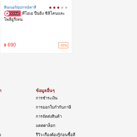
ทินเนอร์/อุปกรณ์ทาสี
ทีโอเอ ปืนยิง ซิลิโคนและ
โพลียูรีเทน
690
฿
-31%
า
ข้อมูลอื่นๆ
การชำระเงิน
การออกใบกำกับภาษี
การจัดส่งสินค้า
แคตตาล็อก
ม
รีวิว-เรื่องต้องรู้ก่อนซื้อสี