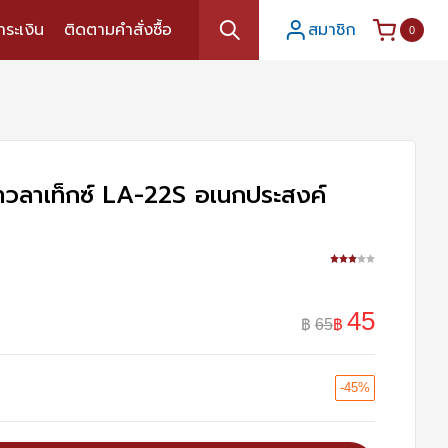
ำระเงิน
ติดตามคำสั่งซื้อ
สมาชิก
0
กาวลาเท็กซ์ LA-22S อเนกประสงค์
45
฿
65
฿
-45%