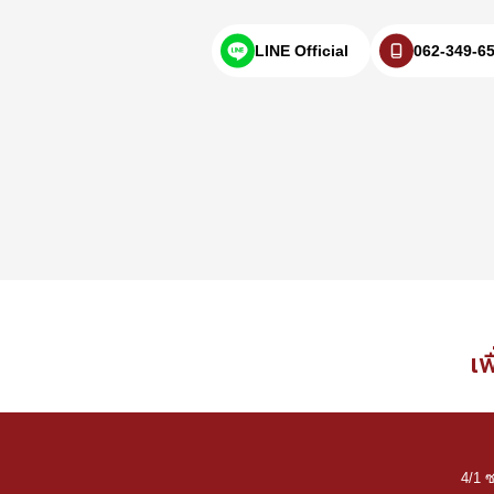
LINE Official
062-349-6
เพ
4/1 