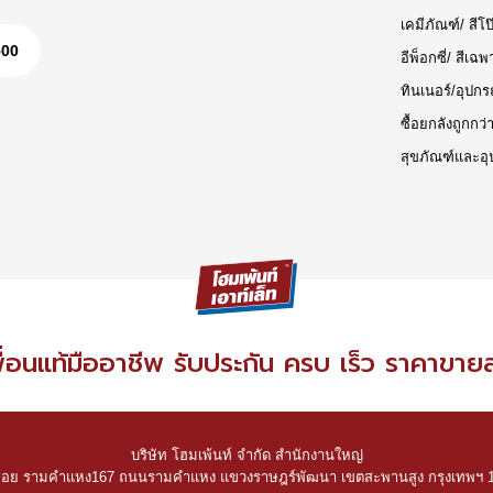
เคมีภัณฑ์/ สีโป
500
อีพ็อกซี่/ สีเฉพ
ทินเนอร์/อุปกร
ซื้อยกลังถูกกว่
สุขภัณฑ์และอุ
ื่อนแท้มืออาชีพ รับประกัน ครบ เร็ว ราคาขาย
บริษัท โฮมเพ้นท์ จำกัด สำนักงานใหญ่
ซอย รามคำแหง167 ถนนรามคำแหง แขวงราษฎร์พัฒนา เขตสะพานสูง กรุงเทพฯ 