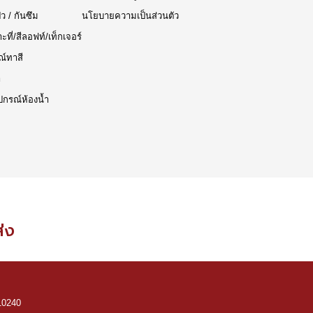
๊ว / กันซึม
นโยบายความเป็นส่วนตัว
าะที่/สีลอฟท์/เท็กเจอร์
ณ์ทาสี
า
ปกรณ์ห้องน้ำ
ส่ง
10240