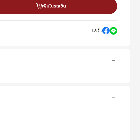
เพิ่มในรถเข็น
แชร์ :