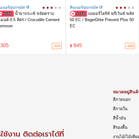
นเนอร์/อุปกรณ์ทาสี
ทินเนอร์/อุปกรณ์ทาสี
น้ำยาจระเข้ ขจัดคราบ
เบเยอร์ไดร้ท์ พรีเว้นท์ พลัส
ีเมนต์ 0.5 ลิตร / Crocodile Cement
50 EC / BegerDrite Prevent Plus 50
emover
EC
305
845
฿
-32%
-44%
หมวดหมู่สินค้
สีภายนอก
สีภายใน
สีน้ำมัน
สีรองพื้น
ช้งาน ติดต่อเราได้ที่
งานไม้/ไม้เทีย