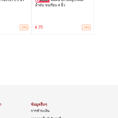
น้ำมัน ขนเรียบ 4 นิ้ว
35
฿
-29%
-29%
า
ข้อมูลอื่นๆ
การชำระเงิน