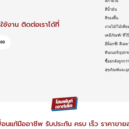
สีภายใน
สีน้ำมัน
สีรองพื้น
ช้งาน ติดต่อเราได้ที่
งานไม้/ไม้เทีย
เคมีภัณฑ์/ สีโป
500
อีพ็อกซี่/ สีเฉพ
ทินเนอร์/อุปกร
ซื้อยกลังถูกกว่
สุขภัณฑ์และอุ
ื่อนแท้มืออาชีพ รับประกัน ครบ เร็ว ราคาขาย