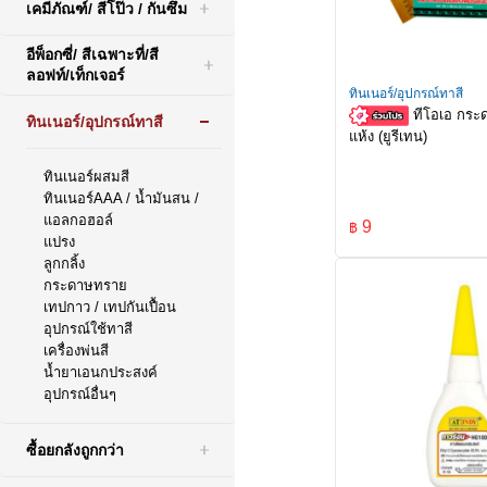
เคมีภัณฑ์/ สีโป๊ว / กันซึม
อีพ็อกซี่/ สีเฉพาะที่/สี
ลอฟท์/เท็กเจอร์
ทินเนอร์/อุปกรณ์ทาสี
ทีโอเอ กระ
ทินเนอร์/อุปกรณ์ทาสี
แห้ง (ยูรีเทน)
ทินเนอร์ผสมสี
ทินเนอร์AAA / น้ำมันสน /
แอลกอฮอล์
9
฿
แปรง
ลูกกลิ้ง
กระดาษทราย
เทปกาว / เทปกันเปื้อน
อุปกรณ์ใช้ทาสี
เครื่องพ่นสี
น้ำยาเอนกประสงค์
อุปกรณ์อื่นๆ
ซื้อยกลังถูกกว่า