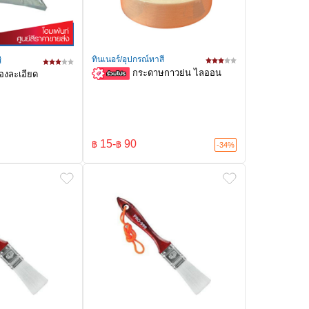
ทินเนอร์/อุปกรณ์ทาสี
ี
กระดาษกาวย่น ไลออน
องละเอียด
15
-
90
฿
฿
-34%