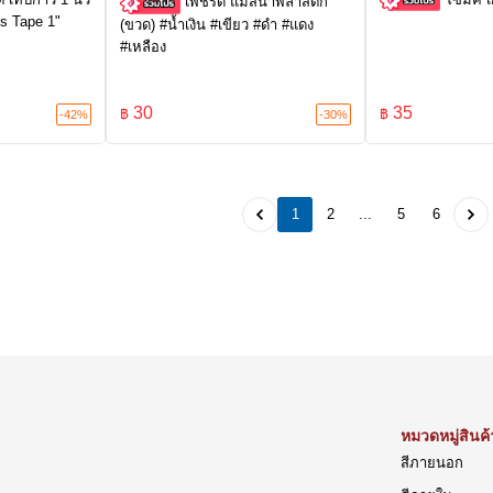
เพชรดี แม่สีน้ำพลาสติก
's Tape 1"
(ขวด) #น้ำเงิน #เขียว #ดำ #แดง
#เหลือง
30
35
฿
฿
-42%
-30%
1
2
...
5
6
หมวดหมู่สินค้
สีภายนอก