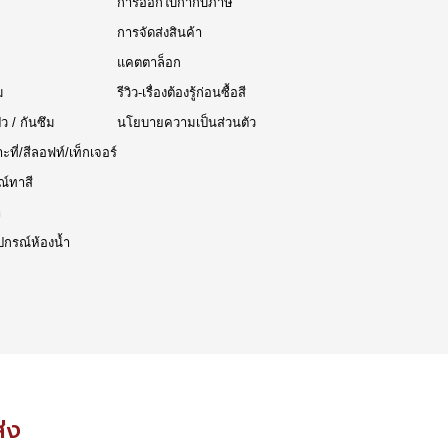
การออกใบกำกับภาษี
การจัดส่งสินค้า
แคตตาล็อก
ม
รีวิว-เรื่องต้องรู้ก่อนซื้อสี
๊ว / กันซึม
นโยบายความเป็นส่วนตัว
าะที่/สีลอฟท์/เท็กเจอร์
ณ์ทาสี
า
ปกรณ์ห้องน้ำ
ส่ง