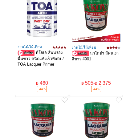
งานไม้/ไม้เทียม
งานไม้/ไม้เทียม
ทีโอเอ สีพ่นรอง
นาโกย่า สีพ่นเงา
พื้นขาว ชนิดแห้งเร็วพิเศษ /
สีขาว #901
TOA Lacquer Primer
460
505
-
2,375
฿
฿
฿
-44%
-44%