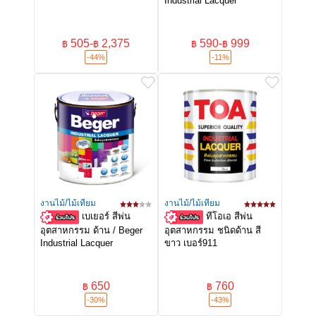
Industrial Lacquer
505
-
2,375
590
-
999
฿
฿
฿
฿
-44%
-11%
งานไม้/ไม้เทียม
งานไม้/ไม้เทียม
เบเยอร์ สีพ่น
ทีโอเอ สีพ่น
อุตสาหกรรม ด้าน / Beger
อุตสาหกรรม ชนิดด้าน สี
Industrial Lacquer
ขาว เบอร์911
650
760
฿
฿
-30%
-43%