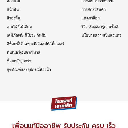
สีภายใน
การออกใบกำกับภาษี
สีน้ำมัน
การจัดส่งสินค้า
สีรองพื้น
แคตตาล็อก
งานไม้/ไม้เทียม
รีวิว-เรื่องต้องรู้ก่อนซื้อสี
เคมีภัณฑ์/ สีโป๊ว / กันซึม
นโยบายความเป็นส่วนตัว
อีพ็อกซี่/ สีเฉพาะที่/สีลอฟท์/เท็กเจอร์
ทินเนอร์/อุปกรณ์ทาสี
ซื้อยกลังถูกกว่า
สุขภัณฑ์และอุปกรณ์ห้องน้ำ
เพื่อนแท้มืออาชีพ รับประกัน ครบ เร็ว