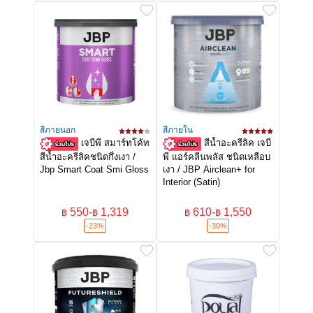
สีภายนอก
สีภายใน
เจบีพี สมาร์ทโค้ท
สีน้ำอะครีลิค เจบี
สีน้ำอะครีลิคชนิดกึ่งเงา /
พี แอร์คลีนพลัส ชนิดเหลือบ
Jbp Smart Coat Smi Gloss
เงา / JBP Airclean+ for
Interior (Satin)
550
-
1,319
610
-
1,550
฿
฿
฿
฿
-23%
-30%