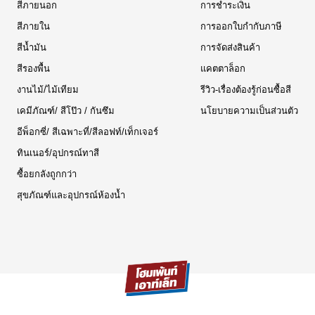
สีภายนอก
การชำระเงิน
สีภายใน
การออกใบกำกับภาษี
สีน้ำมัน
การจัดส่งสินค้า
สีรองพื้น
แคตตาล็อก
งานไม้/ไม้เทียม
รีวิว-เรื่องต้องรู้ก่อนซื้อสี
เคมีภัณฑ์/ สีโป๊ว / กันซึม
นโยบายความเป็นส่วนตัว
อีพ็อกซี่/ สีเฉพาะที่/สีลอฟท์/เท็กเจอร์
ทินเนอร์/อุปกรณ์ทาสี
ซื้อยกลังถูกกว่า
สุขภัณฑ์และอุปกรณ์ห้องน้ำ