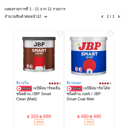
แสดงรายการที่ 1 - 11 จาก 11 รายการ
จำนวนสินค้าต่อหน้า
12
1 / 1
สีภายใน
สีภายนอก
เจบีพีสมาร์ทคลีน
เจบีพีสมาร์ทโค้ท
ชนิดด้าน /JBP Smart
ชนิดด้าน เบสA / JBP
Clean (Matt)
Smart Coat Matt
320
-
899
480
-
490
฿
฿
฿
฿
-20%
-20%