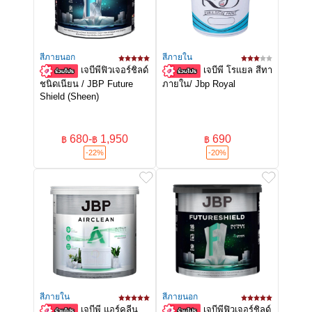
สีภายนอก
สีภายใน
เจบีพีฟิวเจอร์ชิลด์
เจบีพี โรเเยล สีทา
ชนิดเนียน / JBP Future
ภายใน/ Jbp Royal
Shield (Sheen)
680
-
1,950
690
฿
฿
฿
-22%
-20%
สีภายใน
สีภายนอก
เจบีพี แอร์คลีน
เจบีพีฟิวเจอร์ชิลด์