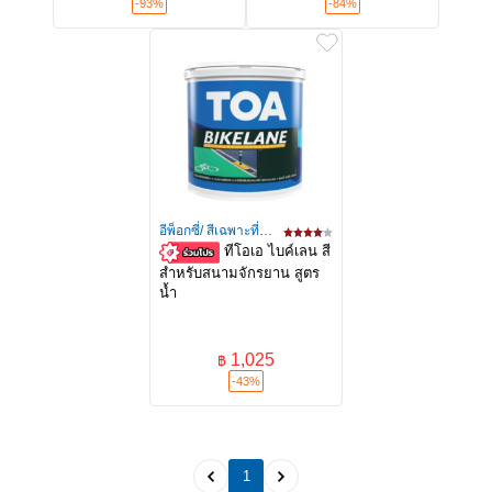
-93%
-84%
อีพ็อกซี่/ สีเฉพาะที่/สี
ทีโอเอ ไบค์เลน สี
ลอฟท์/เท็กเจอร์
สำหรับสนามจักรยาน สูตร
น้ำ
1,025
฿
-43%
1