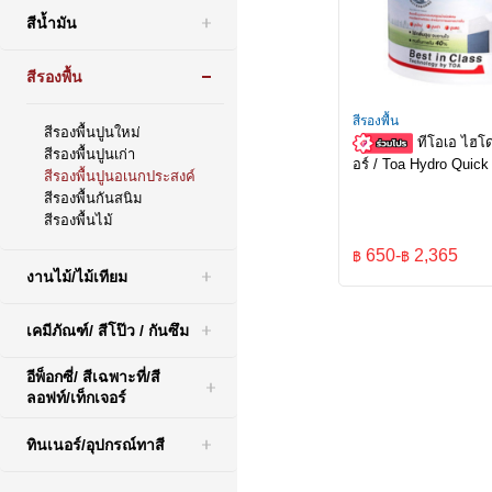
สีน้ำมัน
สีรองพื้น
สีรองพื้น
สีรองพื้นปูนใหม่
ทีโอเอ ไฮโ
สีรองพื้นปูนเก่า
อร์ / Toa Hydro Quick
สีรองพื้นปูนอเนกประสงค์
สีรองพื้นกันสนิม
สีรองพื้นไม้
650
-
2,365
฿
฿
งานไม้/ไม้เทียม
เคมีภัณฑ์/ สีโป๊ว / กันซึม
อีพ็อกซี่/ สีเฉพาะที่/สี
ลอฟท์/เท็กเจอร์
ทินเนอร์/อุปกรณ์ทาสี