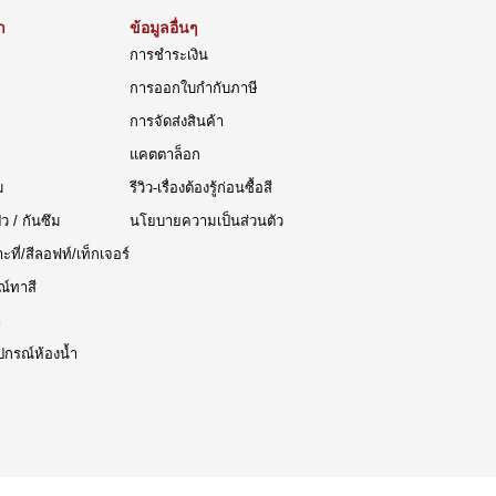
า
ข้อมูลอื่นๆ
การชำระเงิน
การออกใบกำกับภาษี
การจัดส่งสินค้า
แคตตาล็อก
ม
รีวิว-เรื่องต้องรู้ก่อนซื้อสี
๊ว / กันซึม
นโยบายความเป็นส่วนตัว
าะที่/สีลอฟท์/เท็กเจอร์
ณ์ทาสี
า
ปกรณ์ห้องน้ำ