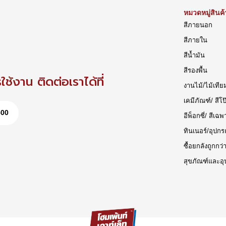
หมวดหมู่สินค้
สีภายนอก
สีภายใน
สีน้ำมัน
สีรองพื้น
ช้งาน ติดต่อเราได้ที่
งานไม้/ไม้เทีย
เคมีภัณฑ์/ สีโป
500
อีพ็อกซี่/ สีเฉพ
ทินเนอร์/อุปกร
ซื้อยกลังถูกกว่
สุขภัณฑ์และอุ