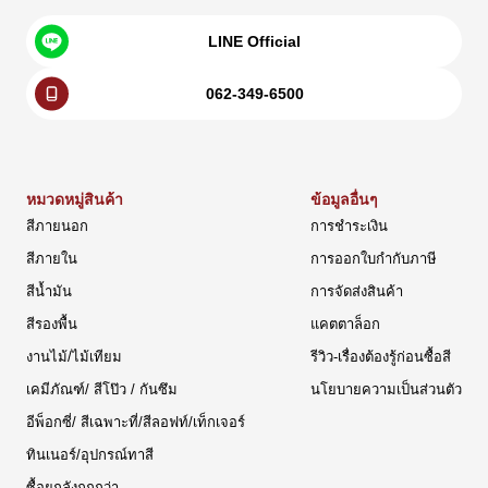
LINE Official
062-349-6500
หมวดหมู่สินค้า
ข้อมูลอื่นๆ
สีภายนอก
การชำระเงิน
สีภายใน
การออกใบกำกับภาษี
สีน้ำมัน
การจัดส่งสินค้า
สีรองพื้น
แคตตาล็อก
งานไม้/ไม้เทียม
รีวิว-เรื่องต้องรู้ก่อนซื้อสี
เคมีภัณฑ์/ สีโป๊ว / กันซึม
นโยบายความเป็นส่วนตัว
อีพ็อกซี่/ สีเฉพาะที่/สีลอฟท์/เท็กเจอร์
ทินเนอร์/อุปกรณ์ทาสี
ซื้อยกลังถูกกว่า