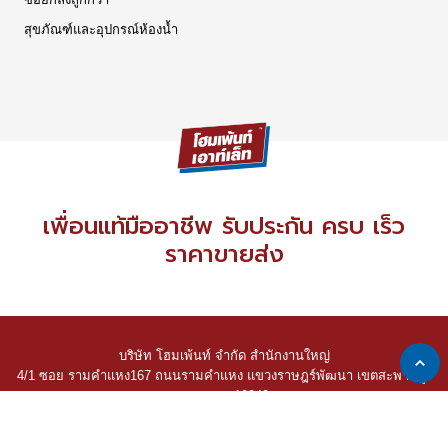
สุขภัณฑ์และอุปกรณ์ห้องน้ำ
เพื่อนแท้มืออาชีพ รับประกัน ครบ เร็ว
ราคาขายส่ง
บริษัท โฮมเพ้นท์ จำกัด สำนักงานใหญ่
4/1 ซอย รามคำแหง167 ถนนรามคำแหง แขวงราษฎร์พัฒนา เขตสะพานสูง
กรุงเทพฯ 10240
2022 © Home Paint Co., Ltd. All Rights Reserved