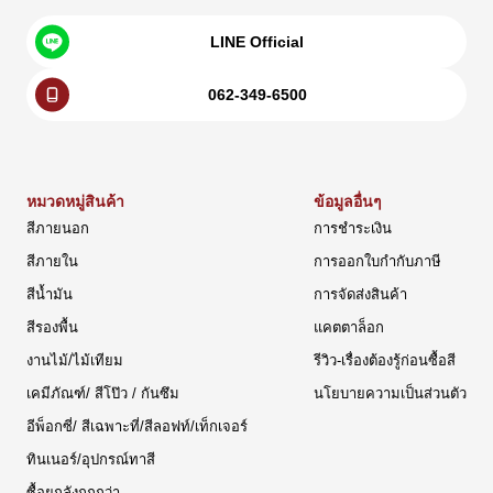
LINE Official
062-349-6500
หมวดหมู่สินค้า
ข้อมูลอื่นๆ
สีภายนอก
การชำระเงิน
สีภายใน
การออกใบกำกับภาษี
สีน้ำมัน
การจัดส่งสินค้า
สีรองพื้น
แคตตาล็อก
งานไม้/ไม้เทียม
รีวิว-เรื่องต้องรู้ก่อนซื้อสี
เคมีภัณฑ์/ สีโป๊ว / กันซึม
นโยบายความเป็นส่วนตัว
อีพ็อกซี่/ สีเฉพาะที่/สีลอฟท์/เท็กเจอร์
ทินเนอร์/อุปกรณ์ทาสี
ซื้อยกลังถูกกว่า