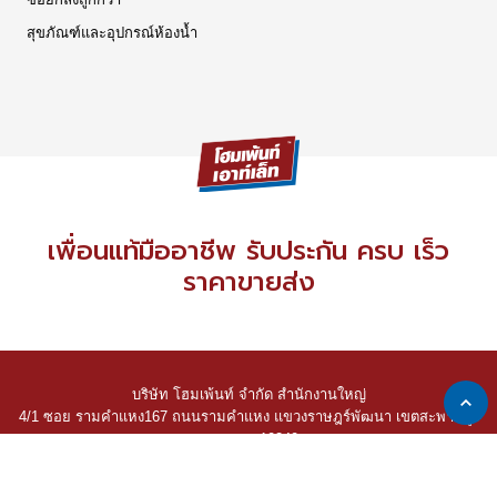
สุขภัณฑ์และอุปกรณ์ห้องน้ำ
เพื่อนแท้มืออาชีพ รับประกัน ครบ เร็ว
ราคาขายส่ง
บริษัท โฮมเพ้นท์ จำกัด สำนักงานใหญ่
4/1 ซอย รามคำแหง167 ถนนรามคำแหง แขวงราษฎร์พัฒนา เขตสะพานสูง
กรุงเทพฯ 10240
2022 © Home Paint Co., Ltd. All Rights Reserved