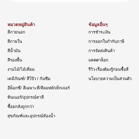
หมวดหมู่สินค้า
ข้อมูลอื่นๆ
สีภายนอก
การชำระเงิน
สีภายใน
การออกใบกำกับภาษี
สีน้ำมัน
การจัดส่งสินค้า
สีรองพื้น
แคตตาล็อก
งานไม้/ไม้เทียม
รีวิว-เรื่องต้องรู้ก่อนซื้อสี
เคมีภัณฑ์/ สีโป๊ว / กันซึม
นโยบายความเป็นส่วนตัว
อีพ็อกซี่/ สีเฉพาะที่/สีลอฟท์/เท็กเจอร์
ทินเนอร์/อุปกรณ์ทาสี
ซื้อยกลังถูกกว่า
สุขภัณฑ์และอุปกรณ์ห้องน้ำ