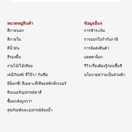
หมวดหมู่สินค้า
ข้อมูลอื่นๆ
สีภายนอก
การชำระเงิน
สีภายใน
การออกใบกำกับภาษี
สีน้ำมัน
การจัดส่งสินค้า
สีรองพื้น
แคตตาล็อก
งานไม้/ไม้เทียม
รีวิว-เรื่องต้องรู้ก่อนซื้อสี
เคมีภัณฑ์/ สีโป๊ว / กันซึม
นโยบายความเป็นส่วนตัว
อีพ็อกซี่/ สีเฉพาะที่/สีลอฟท์/เท็กเจอร์
ทินเนอร์/อุปกรณ์ทาสี
ซื้อยกลังถูกกว่า
สุขภัณฑ์และอุปกรณ์ห้องน้ำ